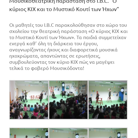
Μουσικοθεατρική παράσταση στο I.B.C. “Ο
κύριος ΚΙΧ και το Μυστικό Κουτί των Ήχων”
Οι μαθητές του I.B.C παρακολούθησαν στο χώρο του
σχολείου την θεατρική παράσταση «Ο κύριος ΚΙΧ και
το Μυστικό Κουτί των Ήχων». Τα παιδιά συμμετείχαν
ενεργά καθ’ όλη τη διάρκεια του έργου,
αναγνωρίζοντας ήχους και διαφορετικά μουσικά
ηχοχρώματα, απαντώντας σε ερωτήσεις,
συμβουλεύοντας τον κύριο ΚΙΧ πώς να μαγέψει
τελικά το φοβερό Μουσικόδοντα!