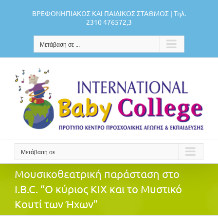
Μετάβαση
ΒΡΕΦΟΝΗΠΙΑΚΟΣ ΚΑΙ ΠΑΙΔΙΚΟΣ ΣΤΑΘΜΟΣ | Τηλ.
στο
2310 476572,3
περιεχόμενο
Μετάβαση σε ...
Μετάβαση σε ...
Μουσικοθεατρική παράσταση στο
I.B.C. “Ο κύριος ΚΙΧ και το Μυστικό
Κουτί των Ήχων”