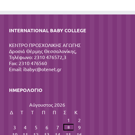
INTERNATIONAL BABY COLLEGE
ΚΕΝΤΡΟ ΠΡΟΣΧΟΛΙΚΗΣ ΑΓΩΓΗΣ
Δροσιά Θέρμης Θεσσαλονίκης,
Τηλέφωνο: 2310 476572,3
Fax: 2310 476560
Email:
ibabyc@otenet.gr
ΗΜΕΡΟΛΌΓΙΟ
Αύγουστος 2026
Δ
Τ
Τ
Π
Π
Σ
Κ
1
2
3
4
5
6
7
9
8
10
11
12
13
14
15
16