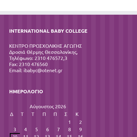
INTERNATIONAL BABY COLLEGE
ΚΕΝΤΡΟ ΠΡΟΣΧΟΛΙΚΗΣ ΑΓΩΓΗΣ
Δροσιά Θέρμης Θεσσαλονίκης,
Τηλέφωνο: 2310 476572,3
Fax: 2310 476560
Email:
ibabyc@otenet.gr
ΗΜΕΡΟΛΌΓΙΟ
Αύγουστος 2026
Δ
Τ
Τ
Π
Π
Σ
Κ
1
2
3
4
5
6
7
8
9
11
12
13
14
15
16
10