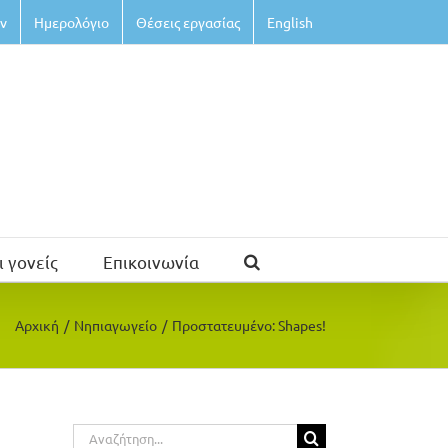
ν
Ημερολόγιο
Θέσεις εργασίας
English
ι γονείς
Επικοινωνία
Αρχική
/
Νηπιαγωγείο
/
Πρoστατευμένο: Shapes!
Αναζήτηση