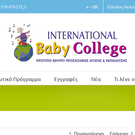
e – IBC
Είσοδος Μελώ
310 476572,3
υτικό Πρόγραμμα
Εγγραφές
Νέα
Τι λένε ο
Προηγούμενο
Επόμενο