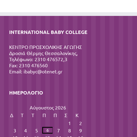
INTERNATIONAL BABY COLLEGE
ΚΕΝΤΡΟ ΠΡΟΣΧΟΛΙΚΗΣ ΑΓΩΓΗΣ
Δροσιά Θέρμης Θεσσαλονίκης,
Τηλέφωνο: 2310 476572,3
Fax: 2310 476560
Email:
ibabyc@otenet.gr
ΗΜΕΡΟΛΌΓΙΟ
Αύγουστος 2026
Δ
Τ
Τ
Π
Π
Σ
Κ
1
2
3
4
5
7
8
9
6