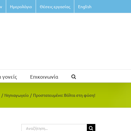
ν
Ημερολόγιο
Θέσεις εργασίας
English
ι γονείς
Επικοινωνία
/
Νηπιαγωγείο
/
Πρoστατευμένο: Βόλτα στη φύση!
Αναζήτηση