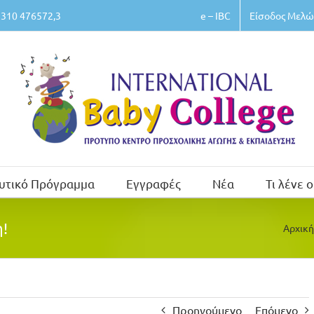
e – IBC
Είσοδος Μελώ
310 476572,3
υτικό Πρόγραμμα
Εγγραφές
Νέα
Τι λένε ο
!
Αρχική
Προηγούμενο
Επόμενο