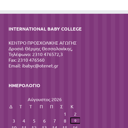
INTERNATIONAL BABY COLLEGE
ΚΕΝΤΡΟ ΠΡΟΣΧΟΛΙΚΗΣ ΑΓΩΓΗΣ
Δροσιά Θέρμης Θεσσαλονίκης,
Τηλέφωνο: 2310 476572,3
Fax: 2310 476560
Email:
ibabyc@otenet.gr
ΗΜΕΡΟΛΌΓΙΟ
Αύγουστος 2026
Δ
Τ
Τ
Π
Π
Σ
Κ
1
2
3
4
5
6
7
8
9
10
11
12
13
14
15
16