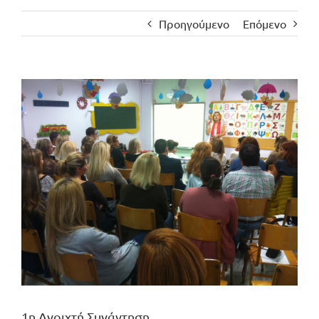
Προηγούμενο
Επόμενο
Προβολή
μεγαλύτερης
εικόνας
1η Ανοιχτή Συνάντηση