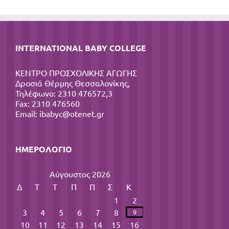
INTERNATIONAL BABY COLLEGE
ΚΕΝΤΡΟ ΠΡΟΣΧΟΛΙΚΗΣ ΑΓΩΓΗΣ
Δροσιά Θέρμης Θεσσαλονίκης,
Τηλέφωνο: 2310 476572,3
Fax: 2310 476560
Email:
ibabyc@otenet.gr
ΗΜΕΡΟΛΌΓΙΟ
Αύγουστος 2026
Δ
Τ
Τ
Π
Π
Σ
Κ
1
2
3
4
5
6
7
8
9
10
11
12
13
14
15
16