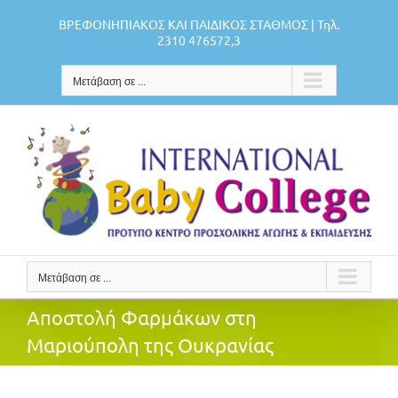
Μετάβαση
ΒΡΕΦΟΝΗΠΙΑΚΟΣ ΚΑΙ ΠΑΙΔΙΚΟΣ ΣΤΑΘΜΟΣ | Τηλ.
στο
2310 476572,3
περιεχόμενο
Μετάβαση σε ...
Μετάβαση σε ...
Αποστολή Φαρμάκων στη
Μαριούπολη της Ουκρανίας