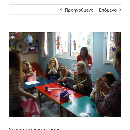
Προηγούμενο
Επόμενο
Προβολή
μεγαλύτερης
εικόνας
Σεμινάριο Εικαστικών