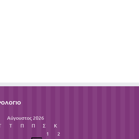
ΡΟΛΌΓΙΟ
Αύγουστος 2026
Τ
Τ
Π
Π
Σ
Κ
1
2