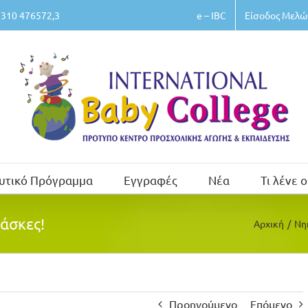
e – IBC
Είσοδος Μελώ
310 476572,3
υτικό Πρόγραμμα
Εγγραφές
Νέα
Τι λένε ο
άσκες!
Αρχική
/
Νη
Προηγούμενο
Επόμενο