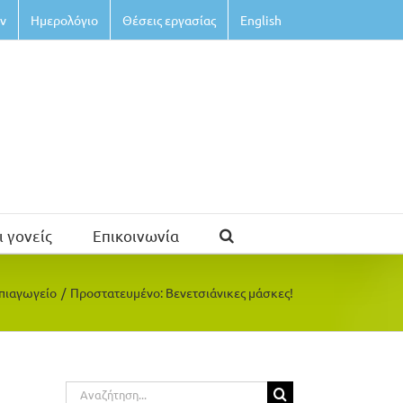
ν
Ημερολόγιο
Θέσεις εργασίας
English
ι γονείς
Επικοινωνία
πιαγωγείο
/
Πρoστατευμένο: Βενετσιάνικες μάσκες!
Αναζήτηση