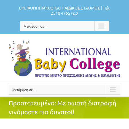
Μετάβαση
ΒΡΕΦΟΝΗΠΙΑΚΟΣ ΚΑΙ ΠΑΙΔΙΚΟΣ ΣΤΑΘΜΟΣ | Τηλ.
στο
2310 476572,3
περιεχόμενο
Μετάβαση σε ...
Μετάβαση σε ...
Πρoστατευμένο: Με σωστή διατροφή
γινόμαστε πιο δυνατοί!